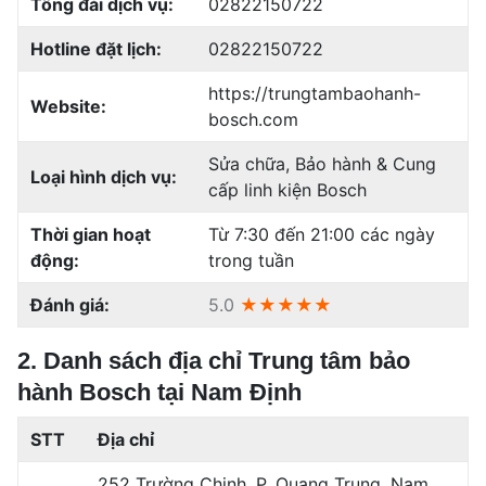
Tổng đài dịch vụ:
02822150722
Hotline đặt lịch:
02822150722
https://trungtambaohanh-
Website:
bosch.com
Sửa chữa, Bảo hành & Cung
Loại hình dịch vụ:
cấp linh kiện Bosch
Thời gian hoạt
Từ 7:30 đến 21:00 các ngày
động:
trong tuần
Đánh giá:
5.0
★★★★★
2. Danh sách địa chỉ Trung tâm bảo
hành Bosch tại Nam Định
STT
Địa chỉ
252 Trường Chinh, P. Quang Trung, Nam