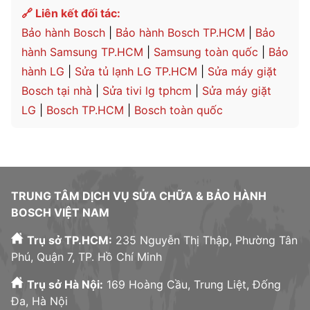
🔗 Liên kết đối tác:
Bảo hành Bosch
|
Bảo hành Bosch TP.HCM
|
Bảo
hành Samsung TP.HCM
|
Samsung toàn quốc
|
Bảo
hành LG
|
Sửa tủ lạnh LG TP.HCM
|
Sửa máy giặt
Bosch tại nhà
|
Sửa tivi lg tphcm
|
Sửa máy giặt
LG
|
Bosch TP.HCM
|
Bosch toàn quốc
TRUNG TÂM DỊCH VỤ SỬA CHỮA & BẢO HÀNH
BOSCH VIỆT NAM
Trụ sở TP.HCM:
235 Nguyễn Thị Thập, Phường Tân
Phú, Quận 7, TP. Hồ Chí Minh
Trụ sở Hà Nội:
169 Hoàng Cầu, Trung Liệt, Đống
Đa, Hà Nội