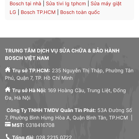
Bosch tại nhà
|
Sửa tivi lg tphcm
|
Sửa máy giặt
LG
|
Bosch TP.HCM
|
Bosch toàn quốc
TRUNG TÂM DỊCH VỤ SỬA CHỮA & BẢO HÀNH
BOSCH VIỆT NAM
Trụ sở TP.HCM:
235 Nguyễn Thị Thập, Phường Tân
Phú, Quận 7, TP. Hồ Chí Minh
Trụ sở Hà Nội:
169 Hoàng Cầu, Trung Liệt, Đống
Đa, Hà Nội
Công Ty TNHH TMDV Quân Tín Phát:
53A Đường Số
7, Phường Bình Hưng Hòa A, Quận Bình Tân, TP.HCM |
MST:
0318416708
Tổng đài:
028 2215 0722