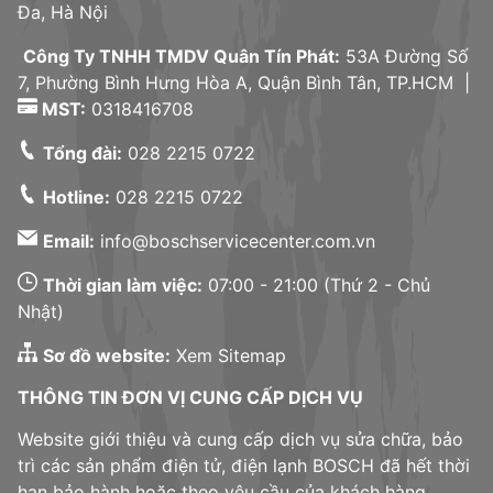
Đa, Hà Nội
Công Ty TNHH TMDV Quân Tín Phát:
53A Đường Số
7, Phường Bình Hưng Hòa A, Quận Bình Tân, TP.HCM |
MST:
0318416708
Tổng đài:
028 2215 0722
Hotline:
028 2215 0722
Email:
info@boschservicecenter.com.vn
Thời gian làm việc:
07:00 - 21:00 (Thứ 2 - Chủ
Nhật)
Sơ đồ website:
Xem Sitemap
THÔNG TIN ĐƠN VỊ CUNG CẤP DỊCH VỤ
Website giới thiệu và cung cấp dịch vụ sửa chữa, bảo
trì các sản phẩm điện tử, điện lạnh BOSCH đã hết thời
hạn bảo hành hoặc theo yêu cầu của khách hàng.