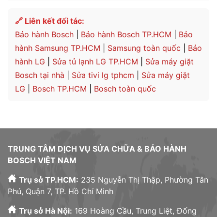
🔗 Liên kết đối tác:
Bảo hành Bosch
|
Bảo hành Bosch TP.HCM
|
Bảo
hành Samsung TP.HCM
|
Samsung toàn quốc
|
Bảo
hành LG
|
Sửa tủ lạnh LG TP.HCM
|
Sửa máy giặt
Bosch tại nhà
|
Sửa tivi lg tphcm
|
Sửa máy giặt
LG
|
Bosch TP.HCM
|
Bosch toàn quốc
TRUNG TÂM DỊCH VỤ SỬA CHỮA & BẢO HÀNH
BOSCH VIỆT NAM
Trụ sở TP.HCM:
235 Nguyễn Thị Thập, Phường Tân
Phú, Quận 7, TP. Hồ Chí Minh
Trụ sở Hà Nội:
169 Hoàng Cầu, Trung Liệt, Đống