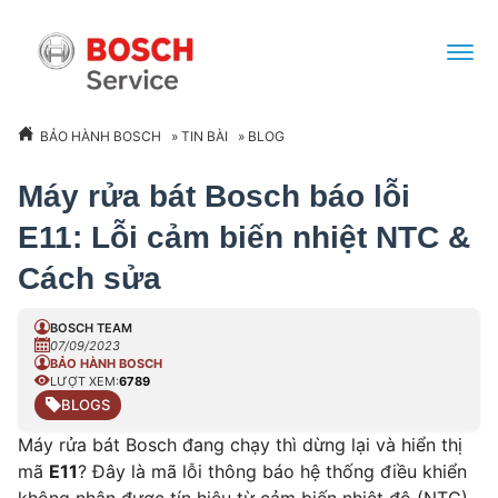
BẢO HÀNH BOSCH
»
TIN BÀI
»
BLOG
Máy rửa bát Bosch báo lỗi
E11: Lỗi cảm biến nhiệt NTC &
Cách sửa
BOSCH TEAM
07/09/2023
BẢO HÀNH BOSCH
LƯỢT XEM:
6789
BLOGS
Máy rửa bát Bosch đang chạy thì dừng lại và hiển thị
mã
E11
? Đây là mã lỗi thông báo hệ thống điều khiển