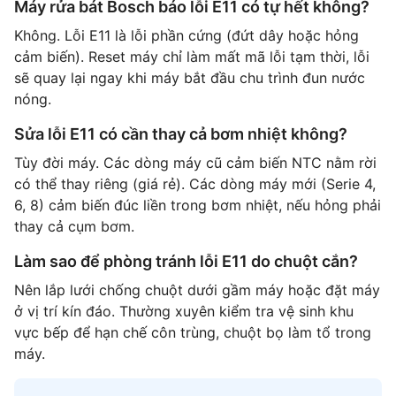
Máy rửa bát Bosch báo lỗi E11 có tự hết không?
Không. Lỗi E11 là lỗi phần cứng (đứt dây hoặc hỏng
cảm biến). Reset máy chỉ làm mất mã lỗi tạm thời, lỗi
sẽ quay lại ngay khi máy bắt đầu chu trình đun nước
nóng.
Sửa lỗi E11 có cần thay cả bơm nhiệt không?
Tùy đời máy. Các dòng máy cũ cảm biến NTC nằm rời
có thể thay riêng (giá rẻ). Các dòng máy mới (Serie 4,
6, 8) cảm biến đúc liền trong bơm nhiệt, nếu hỏng phải
thay cả cụm bơm.
Làm sao để phòng tránh lỗi E11 do chuột cắn?
Nên lắp lưới chống chuột dưới gầm máy hoặc đặt máy
ở vị trí kín đáo. Thường xuyên kiểm tra vệ sinh khu
vực bếp để hạn chế côn trùng, chuột bọ làm tổ trong
máy.