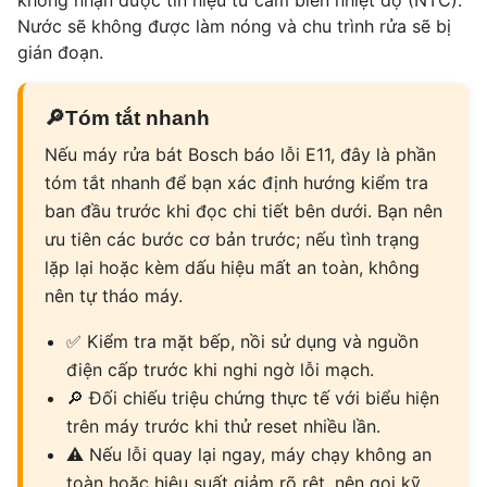
không nhận được tín hiệu từ cảm biến nhiệt độ (NTC).
Nước sẽ không được làm nóng và chu trình rửa sẽ bị
gián đoạn.
🔎
Tóm tắt nhanh
Nếu máy rửa bát Bosch báo lỗi E11, đây là phần
tóm tắt nhanh để bạn xác định hướng kiểm tra
ban đầu trước khi đọc chi tiết bên dưới. Bạn nên
ưu tiên các bước cơ bản trước; nếu tình trạng
lặp lại hoặc kèm dấu hiệu mất an toàn, không
nên tự tháo máy.
✅
Kiểm tra mặt bếp, nồi sử dụng và nguồn
điện cấp trước khi nghi ngờ lỗi mạch.
🔎
Đối chiếu triệu chứng thực tế với biểu hiện
trên máy trước khi thử reset nhiều lần.
⚠
Nếu lỗi quay lại ngay, máy chạy không an
toàn hoặc hiệu suất giảm rõ rệt, nên gọi kỹ