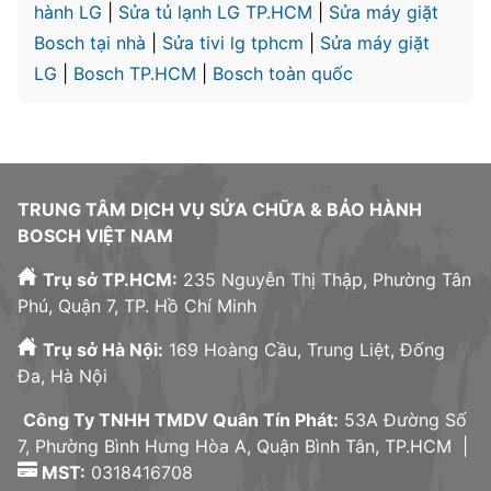
hành LG
|
Sửa tủ lạnh LG TP.HCM
|
Sửa máy giặt
Bosch tại nhà
|
Sửa tivi lg tphcm
|
Sửa máy giặt
LG
|
Bosch TP.HCM
|
Bosch toàn quốc
TRUNG TÂM DỊCH VỤ SỬA CHỮA & BẢO HÀNH
BOSCH VIỆT NAM
Trụ sở TP.HCM:
235 Nguyễn Thị Thập, Phường Tân
Phú, Quận 7, TP. Hồ Chí Minh
Trụ sở Hà Nội:
169 Hoàng Cầu, Trung Liệt, Đống
Đa, Hà Nội
Công Ty TNHH TMDV Quân Tín Phát:
53A Đường Số
7, Phường Bình Hưng Hòa A, Quận Bình Tân, TP.HCM |
MST:
0318416708