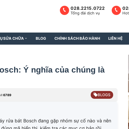
028.2215.0722
02
Tổng đài dịch vụ
Hot
VỤ SỬA CHỮA
BLOG
CHÍNH SÁCH BẢO HÀNH
LIÊN HỆ
osch: Ý nghĩa của chúng là
BLOGS
M:
6789
máy rửa bát Bosch đang gặp nhóm sự cố nào và nên
u đúng mã hiển thị, kiểm tra các mục cơ bản rồi