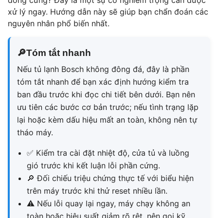
đông cứng? Đây là một sự cố nghiêm trọng cần được
xử lý ngay. Hướng dẫn này sẽ giúp bạn chẩn đoán các
nguyên nhân phổ biến nhất.
🔎
Tóm tắt nhanh
Nếu tủ lạnh Bosch không đông đá, đây là phần
tóm tắt nhanh để bạn xác định hướng kiểm tra
ban đầu trước khi đọc chi tiết bên dưới. Bạn nên
ưu tiên các bước cơ bản trước; nếu tình trạng lặp
lại hoặc kèm dấu hiệu mất an toàn, không nên tự
tháo máy.
✅
Kiểm tra cài đặt nhiệt độ, cửa tủ và luồng
gió trước khi kết luận lỗi phần cứng.
🔎
Đối chiếu triệu chứng thực tế với biểu hiện
trên máy trước khi thử reset nhiều lần.
⚠
Nếu lỗi quay lại ngay, máy chạy không an
toàn hoặc hiệu suất giảm rõ rệt, nên gọi kỹ