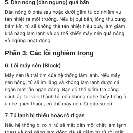
5. Dàn nóng (dàn ngưng) quá bẩn
Dàn nóng ở phía sau hoặc dưới gầm tủ có nhiệm vụ
tản nhiệt ra môi trường. Nếu bị bụi bẩn, lông thú cưng
bám kín, tủ sẽ không thể tản nhiệt hiệu quả, làm giảm
khả năng làm lạnh và có thể khiến máy nén quá nóng
và ngừng hoạt động.
Phần 3: Các lỗi nghiêm trọng
6. Lỗi máy nén (Block)
Máy nén là trái tim của hệ thống làm lạnh. Nếu máy
nén hỏng, tủ sẽ im lặng và không làm lạnh được cả
ngăn mát lẫn ngăn đông. Bạn có thể kiểm tra bằng
cách áp tai vào thành tủ, nếu không nghe thấy tiếng ù
ù nhẹ quen thuộc, có thể máy nén đã gặp sự cố.
7. Tủ lạnh bị thiếu hoặc rò rỉ gas
Nếu hệ thống bị rò rỉ, tủ sẽ mất dần môi chất làm lạnh
(gas) và khả năng làm đông đá sẽ giảm từ từ rồi mất