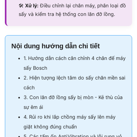
🛠
Xử lý:
Điều chỉnh lại chân máy, phân loại đồ
sấy và kiểm tra hệ thống con lăn đỡ lồng.
Nội dung hướng dẫn chi tiết
1. Hướng dẫn cách cân chỉnh 4 chân đế máy
sấy Bosch
2. Hiện tượng lệch tâm do sấy chăn mền sai
cách
3. Con lăn đỡ lồng sấy bị mòn - Kẻ thù của
sự êm ái
4. Rủi ro khi lắp chồng máy sấy lên máy
giặt không đúng chuẩn
5. Các tấm ốp AntiVibration và lỗi rung vỏ