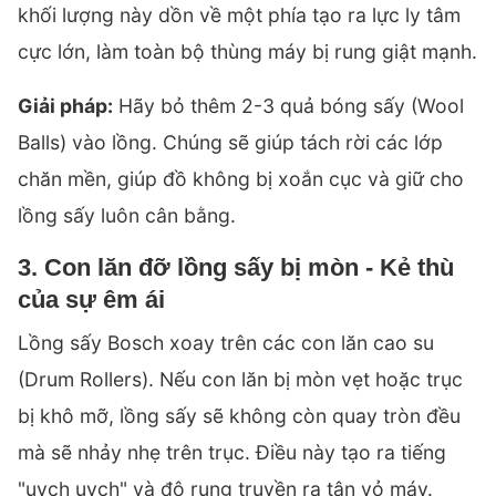
khối lượng này dồn về một phía tạo ra lực ly tâm
cực lớn, làm toàn bộ thùng máy bị rung giật mạnh.
Giải pháp:
Hãy bỏ thêm 2-3 quả bóng sấy (Wool
Balls) vào lồng. Chúng sẽ giúp tách rời các lớp
chăn mền, giúp đồ không bị xoắn cục và giữ cho
lồng sấy luôn cân bằng.
3. Con lăn đỡ lồng sấy bị mòn - Kẻ thù
của sự êm ái
Lồng sấy Bosch xoay trên các con lăn cao su
(Drum Rollers). Nếu con lăn bị mòn vẹt hoặc trục
bị khô mỡ, lồng sấy sẽ không còn quay tròn đều
mà sẽ nhảy nhẹ trên trục. Điều này tạo ra tiếng
"uỵch uỵch" và độ rung truyền ra tận vỏ máy.