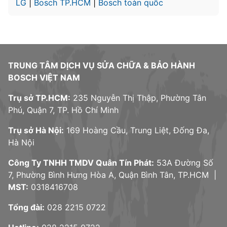
LG
|
Bosch TP.HCM
|
Bosch toàn quốc
TRUNG TÂM DỊCH VỤ SỬA CHỮA & BẢO HÀNH
BOSCH VIỆT NAM
Trụ sở TP.HCM:
235 Nguyễn Thị Thập, Phường Tân
Phú, Quận 7, TP. Hồ Chí Minh
Trụ sở Hà Nội:
169 Hoàng Cầu, Trung Liệt, Đống Đa,
Hà Nội
Công Ty TNHH TMDV Quân Tín Phát:
53A Đường Số
7, Phường Bình Hưng Hòa A, Quận Bình Tân, TP.HCM |
MST:
0318416708
Tổng đài:
028 2215 0722