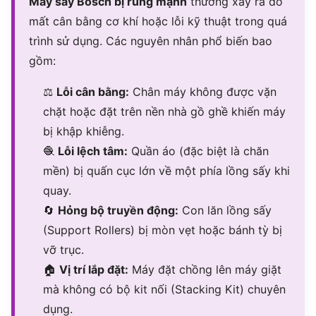
Máy sấy Bosch bị rung mạnh
thường xảy ra do
mất cân bằng cơ khí hoặc lỗi kỹ thuật trong quá
trình sử dụng. Các nguyên nhân phổ biến bao
gồm:
⚖
Lỗi cân bằng:
Chân máy không được vặn
chặt hoặc đặt trên nền nhà gồ ghề khiến máy
bị khập khiễng.
🧶
Lỗi lệch tâm:
Quần áo (đặc biệt là chăn
mền) bị quấn cục lớn về một phía lồng sấy khi
quay.
🔄
Hỏng bộ truyền động:
Con lăn lồng sấy
(Support Rollers) bị mòn vẹt hoặc bánh tỳ bị
vỡ trục.
🏠
Vị trí lắp đặt:
Máy đặt chồng lên máy giặt
mà không có bộ kit nối (Stacking Kit) chuyên
dụng.