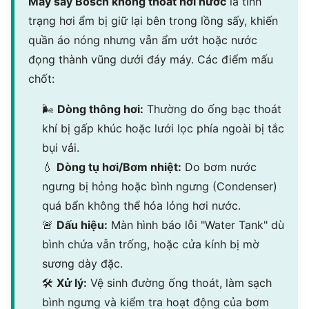
Máy sấy Bosch không thoát hơi nước
là tình
trạng hơi ẩm bị giữ lại bên trong lồng sấy, khiến
quần áo nóng nhưng vẫn ẩm ướt hoặc nước
đọng thành vũng dưới đáy máy. Các điểm mấu
chốt:
🌬
Dòng thông hơi:
Thường do ống bạc thoát
khí bị gấp khúc hoặc lưới lọc phía ngoài bị tắc
bụi vải.
💧
Dòng tụ hơi/Bơm nhiệt:
Do bơm nước
ngưng bị hỏng hoặc bình ngưng (Condenser)
quá bẩn không thể hóa lỏng hơi nước.
🚨
Dấu hiệu:
Màn hình báo lỗi "Water Tank" dù
bình chứa vẫn trống, hoặc cửa kính bị mờ
sương dày đặc.
🛠
Xử lý:
Vệ sinh đường ống thoát, làm sạch
bình ngưng và kiểm tra hoạt động của bơm