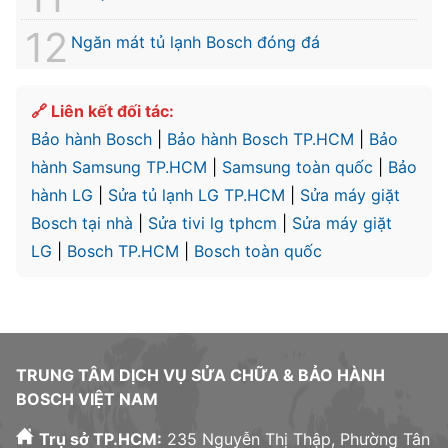
Ngăn mát tủ lạnh Bosch đóng đá
🔗 Liên kết đối tác:
Bảo hành Bosch
|
Bảo hành Bosch TP.HCM
|
Bảo
hành Samsung TP.HCM
|
Samsung toàn quốc
|
Bảo
hành LG
|
Sửa tủ lạnh LG TP.HCM
|
Sửa máy giặt
Bosch tại nhà
|
Sửa tivi lg tphcm
|
Sửa máy giặt
LG
|
Bosch TP.HCM
|
Bosch toàn quốc
TRUNG TÂM DỊCH VỤ SỬA CHỮA & BẢO HÀNH
BOSCH VIỆT NAM
Trụ sở TP.HCM:
235 Nguyễn Thị Thập, Phường Tân