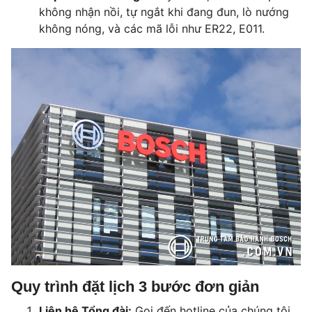
không nhận nồi
,
tự ngắt khi đang đun
,
lò nướng
không nóng
, và các mã lỗi như
ER22
,
E011
.
Quy trình đặt lịch 3 bước đơn giản
Liên hệ Tổng đài:
Gọi đến hotline của chúng tôi,