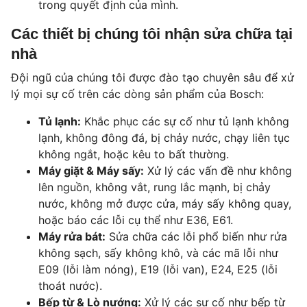
trong quyết định của mình.
Các thiết bị chúng tôi nhận sửa chữa tại
nhà
Đội ngũ của chúng tôi được đào tạo chuyên sâu để xử
lý mọi sự cố trên các dòng sản phẩm của Bosch:
Tủ lạnh:
Khắc phục các sự cố như
tủ lạnh không
lạnh
,
không đông đá
,
bị chảy nước
,
chạy liên tục
không ngắt
, hoặc
kêu to bất thường
.
Máy giặt & Máy sấy:
Xử lý các vấn đề như
không
lên nguồn
,
không vắt
,
rung lắc mạnh
,
bị chảy
nước
,
không mở được cửa
,
máy sấy không quay
,
hoặc báo các lỗi cụ thể như
E36
,
E61
.
Máy rửa bát:
Sửa chữa các lỗi phổ biến như
rửa
không sạch
,
sấy không khô
, và các mã lỗi như
E09 (lỗi làm nóng)
,
E19 (lỗi van)
,
E24
,
E25 (lỗi
thoát nước)
.
Bếp từ & Lò nướng:
Xử lý các sự cố như
bếp từ