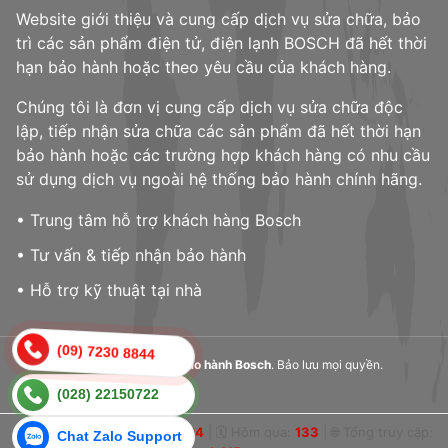
Website giới thiệu và cung cấp dịch vụ sửa chữa, bảo
trì các sản phẩm điện tử, điện lạnh BOSCH đã hết thời
hạn bảo hành hoặc theo yêu cầu của khách hàng.
Chúng tôi là đơn vị cung cấp dịch vụ sửa chữa độc
lập, tiếp nhận sửa chữa các sản phẩm đã hết thời hạn
bảo hành hoặc các trường hợp khách hàng có nhu cầu
sử dụng dịch vụ ngoài hệ thống bảo hành chính hãng.
• Trung tâm hỗ trợ khách hàng Bosch
• Tư vấn & tiếp nhận bảo hành
• Hỗ trợ kỹ thuật tại nhà
(09) 7230 8844
© 2023,
Trung tâm bảo hành Bosch
. Bảo lưu mọi quyền.
(028) 22150722
👁 Online:
0
|
📅 Hôm nay:
124
|
🗓 Hôm qua:
133
|
🌐 Tổng truy cập:
Chat Zalo Support