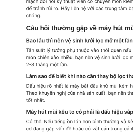
mạch đòi hỏi kỹ thuật viên có chuyên môn kiểm
để tránh rủi ro. Hãy liên hệ với các
trung tâm b
chóng.
Câu hỏi thường gặp về máy hút mù
Bao lâu thì nên vệ sinh lưới lọc mỡ một lầ
Tần suất lý tưởng phụ thuộc vào thói quen nấu 
món chiên xào nhiều, bạn nên vệ sinh lưới lọc m
2-3 tháng một lần.
Làm sao để biết khi nào cần thay bộ lọc th
Dấu hiệu rõ nhất là máy bắt đầu khử mùi kém hi
Theo khuyến nghị của nhà sản xuất, bạn nên th
tốt nhất.
Máy hút mùi kêu to có phải là dấu hiệu s
Có thể. Nếu tiếng ồn lớn hơn bình thường và kè
cơ đang gặp vấn đề hoặc có vật cản trong cánh 