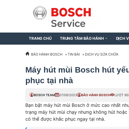
TRANG CHỦ
TRUNG TÂM BẢO HÀNH
DỊCH 
BẢO HÀNH BOSCH
»
TIN BÀI
»
DỊCH VỤ SỬA CHỮA
Máy hút mùi Bosch hút yế
phục tại nhà
BOSCH TEAM
07/09/2023
BẢO HÀNH BOSCH
LƯỢT XE
Bạn bật máy hút mùi Bosch ở mức cao nhất như
trạng máy hút mùi chạy nhưng không hút hoặc 
có thể được khắc phục ngay tại nhà.