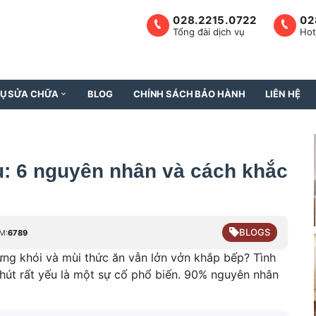
028.2215.0722
02
Tổng đài dịch vụ
Hot
VỤ SỬA CHỮA
BLOG
CHÍNH SÁCH BẢO HÀNH
LIÊN HỆ
u: 6 nguyên nhân và cách khắc
BLOGS
M:
6789
ng khói và mùi thức ăn vẫn lởn vởn khắp bếp? Tình
hút rất yếu là một sự cố phổ biến. 90% nguyên nhân