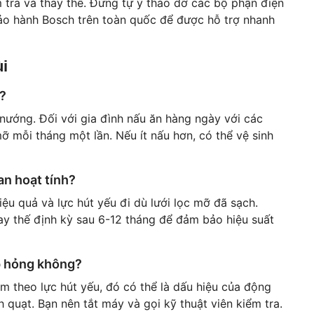
 tra và thay thế. Đừng tự ý tháo dỡ các bộ phận điện
ảo hành Bosch trên toàn quốc
để được hỗ trợ nhanh
i
n?
nướng. Đối với gia đình nấu ăn hàng ngày với các
ỡ mỗi tháng một lần. Nếu ít nấu hơn, có thể vệ sinh
an hoạt tính?
ệu quả và lực hút yếu đi dù lưới lọc mỡ đã sạch.
ay thế định kỳ sau 6-12 tháng để đảm bảo hiệu suất
ắp hỏng không?
m theo lực hút yếu, đó có thể là dấu hiệu của động
quạt. Bạn nên tắt máy và gọi kỹ thuật viên kiểm tra.