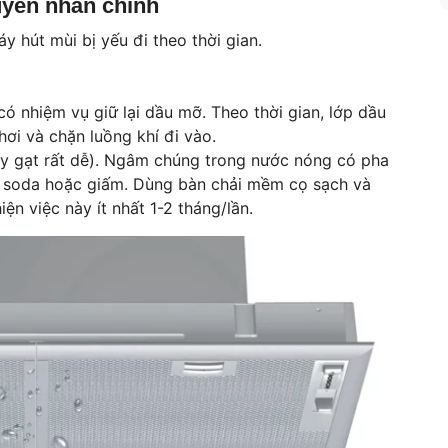
uyên nhân chính
 hút mùi bị yếu đi theo thời gian.
có nhiệm vụ giữ lại dầu mỡ. Theo thời gian, lớp dầu
hơi và chặn luồng khí đi vào.
ẫy gạt rất dễ). Ngâm chúng trong nước nóng có pha
g soda hoặc giấm. Dùng bàn chải mềm cọ sạch và
iện việc này ít nhất 1-2 tháng/lần.