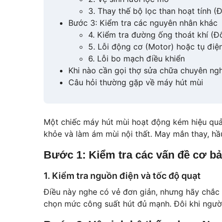
3. Thay thế bộ lọc than hoạt tính (
Bước 3: Kiểm tra các nguyên nhân khác
4. Kiểm tra đường ống thoát khí (Đ
5. Lỗi động cơ (Motor) hoặc tụ điệ
6. Lỗi bo mạch điều khiển
Khi nào cần gọi thợ sửa chữa chuyên ng
Câu hỏi thường gặp về máy hút mùi
Một chiếc máy hút mùi hoạt động kém hiệu qu
khỏe và làm ám mùi nội thất. May mắn thay, hầu
Bước 1: Kiểm tra các vấn đề cơ b
1. Kiểm tra nguồn điện và tốc độ quạt
Điều này nghe có vẻ đơn giản, nhưng hãy chắc
chọn mức công suất hút đủ mạnh. Đôi khi người