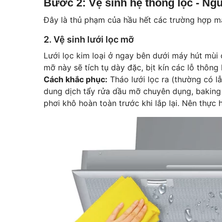
Bước 2: Vệ sinh hệ thống lọc - Ng
Đây là thủ phạm của hầu hết các trường hợp máy
2. Vệ sinh lưới lọc mỡ
Lưới lọc kim loại ở ngay bên dưới máy hút mùi 
mỡ này sẽ tích tụ dày đặc, bịt kín các lỗ thông 
Cách khắc phục:
Tháo lưới lọc ra (thường có l
dung dịch tẩy rửa dầu mỡ chuyên dụng, bakin
phơi khô hoàn toàn trước khi lắp lại. Nên thực h