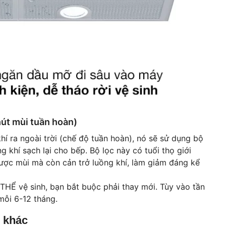
 hút mùi tuần hoàn)
í ra ngoài trời (chế độ tuần hoàn), nó sẽ sử dụng bộ
g khí sạch lại cho bếp. Bộ lọc này có tuổi thọ giới
ược mùi mà còn cản trở luồng khí, làm giảm đáng kể
HỂ vệ sinh, bạn bắt buộc phải thay mới. Tùy vào tần
mỗi 6-12 tháng.
 khác