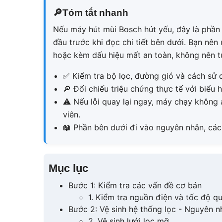
🔎
Tóm tắt nhanh
Nếu máy hút mùi Bosch hút yếu, đây là phần
đầu trước khi đọc chi tiết bên dưới. Bạn nên 
hoặc kèm dấu hiệu mất an toàn, không nên t
✅
Kiểm tra bộ lọc, đường gió và cách sử d
🔎
Đối chiếu triệu chứng thực tế với biểu h
⚠
Nếu lỗi quay lại ngay, máy chạy không a
viên.
📖
Phần bên dưới đi vào nguyên nhân, cách 
Mục lục
Bước 1: Kiểm tra các vấn đề cơ bản
1. Kiểm tra nguồn điện và tốc độ q
Bước 2: Vệ sinh hệ thống lọc - Nguyên n
2. Vệ sinh lưới lọc mỡ