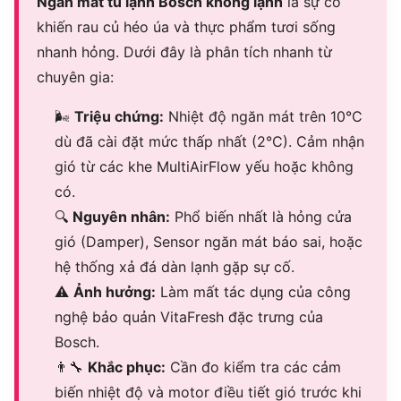
Ngăn mát tủ lạnh Bosch không lạnh
là sự cố
khiến rau củ héo úa và thực phẩm tươi sống
nhanh hỏng. Dưới đây là phân tích nhanh từ
chuyên gia:
🌬
Triệu chứng:
Nhiệt độ ngăn mát trên 10°C
dù đã cài đặt mức thấp nhất (2°C). Cảm nhận
gió từ các khe MultiAirFlow yếu hoặc không
có.
🔍
Nguyên nhân:
Phổ biến nhất là hỏng cửa
gió (Damper), Sensor ngăn mát báo sai, hoặc
hệ thống xả đá dàn lạnh gặp sự cố.
⚠
Ảnh hưởng:
Làm mất tác dụng của công
nghệ bảo quản VitaFresh đặc trưng của
Bosch.
👨
Khắc phục:
Cần đo kiểm tra các cảm
biến nhiệt độ và motor điều tiết gió trước khi