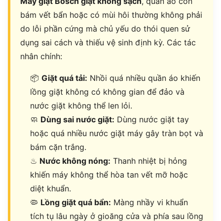
Máy giặt Bosch giặt không sạch
, quần áo còn
bám vết bẩn hoặc có mùi hôi thường không phải
do lỗi phần cứng mà chủ yếu do thói quen sử
dụng sai cách và thiếu vệ sinh định kỳ. Các tác
nhân chính:
📦
Giặt quá tải:
Nhồi quá nhiều quần áo khiến
lồng giặt không có không gian để đảo và
nước giặt không thể len lỏi.
🧼
Dùng sai nước giặt:
Dùng nước giặt tay
hoặc quá nhiều nước giặt máy gây tràn bọt và
bám cặn trắng.
♨
Nước không nóng:
Thanh nhiệt bị hỏng
khiến máy không thể hòa tan vết mỡ hoặc
diệt khuẩn.
🦠
Lồng giặt quá bẩn:
Màng nhầy vi khuẩn
tích tụ lâu ngày ở gioăng cửa và phía sau lồng