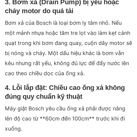
3. Bơm xả (Drain Pump) bị yếu hoặc
cháy motor do quá tải
Bơm xả của Bosch là loại bơm ly tâm nhỏ. Nếu
một mảnh nhựa hoặc tăm tre lọt vào làm kẹt cánh
quạt trong khi bơm đang quay, cuộn dây motor sẽ
bị nóng và cháy. Một dấu hiệu khác là bơm vẫn
kêu nhưng rất yếu, không đủ lực để đẩy nước lên
cao theo chiều dọc của ống xả.
4. Lỗi lắp đặt: Chiều cao ống xả không
đúng quy chuẩn kỹ thuật
Máy giặt Bosch yêu cầu ống xả phải được nâng
lên độ cao từ **60cm đến 100cm** trước khi đi
xuống.