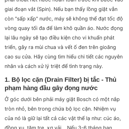
giai đoạn vắt (Spin). Nếu bạn thấy lồng giặt vẫn
còn "sấp xấp" nước, máy sẽ không thể đạt tốc độ
vòng quay tối đa để làm khô quần áo. Nước đọng
lại lâu ngày sẽ tạo điều kiện cho vi khuẩn phát
triển, gây ra mùi chua và vết ố đen trên gioăng
cao su cửa. Hãy cùng tìm hiểu chi tiết các nguyên
nhân và cách xử lý triệt để tình trạng này.
1. Bộ lọc cặn (Drain Filter) bị tắc - Thủ
phạm hàng đầu gây đọng nước
Ở góc dưới bên phải máy giặt Bosch có một nắp
tròn nhỏ, bên trong chứa bộ lọc cặn. Nhiệm vụ
của nó là giữ lại tất cả các vật thể lạ như: cúc áo,
đồng xu, tăm tre, xơ vải... Nếu 3-6 tháng bạn