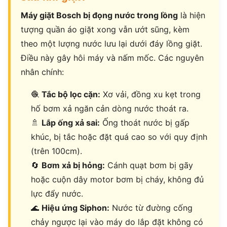
Máy giặt Bosch bị đọng nước trong lồng
là hiện
tượng quần áo giặt xong vẫn ướt sũng, kèm
theo một lượng nước lưu lại dưới đáy lồng giặt.
Điều này gây hôi máy và nấm mốc. Các nguyên
nhân chính:
🧶
Tắc bộ lọc cặn:
Xơ vải, đồng xu kẹt trong
hố bơm xả ngăn cản dòng nước thoát ra.
🚿
Lắp ống xả sai:
Ống thoát nước bị gấp
khúc, bị tắc hoặc đặt quá cao so với quy định
(trên 100cm).
🔄
Bơm xả bị hỏng:
Cánh quạt bơm bị gãy
hoặc cuộn dây motor bơm bị cháy, không đủ
lực đẩy nước.
🌊
Hiệu ứng Siphon:
Nước từ đường cống
chảy ngược lại vào máy do lắp đặt không có