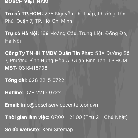
BOSCH VIỆT NAM
Trụ sở TP.HCM:
235 Nguyễn Thị Thập, Phường Tân
Phú, Quận 7, TP. Hồ Chí Minh
Trụ sở Hà Nội:
169 Hoàng Cầu, Trung Liệt, Đống Đa,
Hà Nội
Công Ty TNHH TMDV Quân Tín Phát:
53A Đường Số
7, Phường Bình Hưng Hòa A, Quận Bình Tân, TP.HCM |
MST:
0318416708
Tổng đài:
028 2215 0722
Hotline:
028 2215 0722
Email:
info@boschservicecenter.com.vn
Thời gian làm việc:
07:00 - 21:00 (Thứ 2 - Chủ Nhật)
Sơ đồ website:
Xem Sitemap