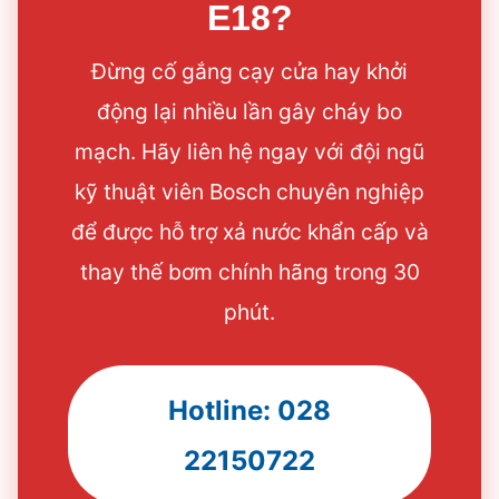
E18?
Đừng cố gắng cạy cửa hay khởi
động lại nhiều lần gây cháy bo
mạch. Hãy liên hệ ngay với đội ngũ
kỹ thuật viên Bosch chuyên nghiệp
để được hỗ trợ xả nước khẩn cấp và
thay thế bơm chính hãng trong 30
phút.
Hotline: 028
22150722