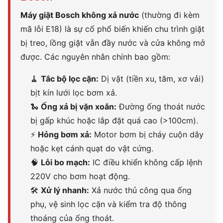
Máy giặt Bosch không xả nước
(thường đi kèm
mã lỗi E18
) là sự cố phổ biến khiến chu trình giặt
bị treo, lồng giặt vẫn đầy nước và cửa không mở
được. Các nguyên nhân chính bao gồm:
🧹
Tắc bộ lọc cặn:
Dị vật (tiền xu, tăm, xơ vải)
bịt kín lưới lọc bơm xả.
🐍
Ống xả bị vặn xoắn:
Đường ống thoát nước
bị gấp khúc hoặc lắp đặt quá cao (>100cm).
⚡
Hỏng bơm xả:
Motor bơm bị cháy cuộn dây
hoặc kẹt cánh quạt do vật cứng.
🧠
Lỗi bo mạch:
IC điều khiển không cấp lệnh
220V cho bơm hoạt động.
🛠
Xử lý nhanh:
Xả nước thủ công qua ống
phụ, vệ sinh lọc cặn và kiểm tra độ thông
thoáng của ống thoát.