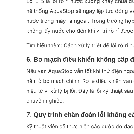
Lỗi E15 là lỗi rò rỉ nước xuống khay chứa d
hệ thống AquaStop sẽ ngay lập tức đóng v
nước trong máy ra ngoài. Trong trường hợp
không lấy nước cho đến khi vị trí rò rỉ được
Tìm hiểu thêm:
Cách xử lý triệt để lỗi rò rỉ 
6. Bo mạch điều khiển không cấp đ
Nếu van AquaStop vẫn tốt khi thử điện ngo
nằm ở bo mạch chính. Rơ le điều khiển van 
hiệu từ vi xử lý bị lỗi. Đây là lỗi kỹ thuật 
chuyên nghiệp.
7. Quy trình chẩn đoán lỗi không 
Kỹ thuật viên sẽ thực hiện các bước đo đạc