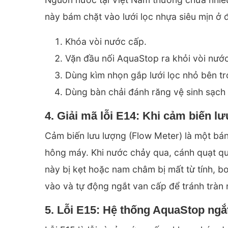
này bám chặt vào lưới lọc nhựa siêu mịn ở 
Khóa vòi nước cấp.
Vặn đầu nối AquaStop ra khỏi vòi nước
Dùng kìm nhọn gắp lưới lọc nhỏ bên tr
Dùng bàn chải đánh răng vệ sinh sạch d
4. Giải mã lỗi E14: Khi cảm biến l
Cảm biến lưu lượng (Flow Meter) là một b
hông máy. Khi nước chảy qua, cánh quạt q
này bị kẹt hoặc nam châm bị mất từ tính, 
vào và tự động ngắt van cấp để tránh tràn n
5. Lỗi E15: Hệ thống AquaStop ngắ