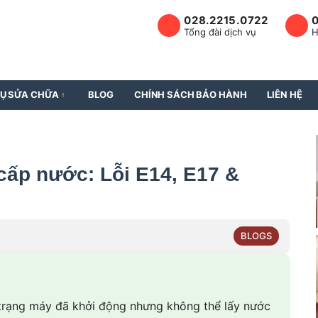
028.2215.0722
Tổng đài dịch vụ
H
VỤ SỬA CHỮA
BLOG
CHÍNH SÁCH BẢO HÀNH
LIÊN HỆ
cấp nước: Lỗi E14, E17 &
BLOGS
 trạng máy đã khởi động nhưng không thể lấy nước