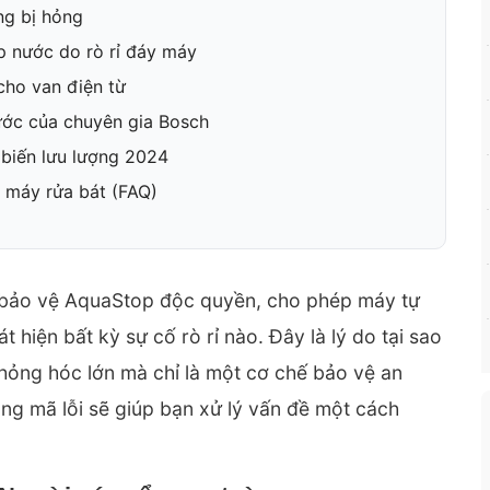
ợng bị hỏng
p nước do rò rỉ đáy máy
cho van điện từ
nước của chuyên gia Bosch
 biến lưu lượng 2024
c máy rửa bát (FAQ)
 bảo vệ AquaStop độc quyền, cho phép máy tự
hiện bất kỳ sự cố rò rỉ nào. Đây là lý do tại sao
hỏng hóc lớn mà chỉ là một cơ chế bảo vệ an
ng mã lỗi sẽ giúp bạn xử lý vấn đề một cách