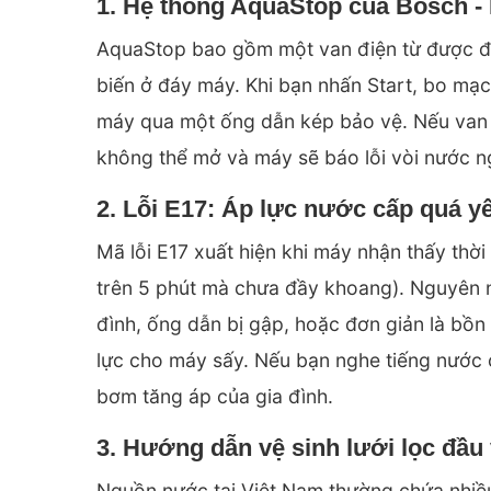
1. Hệ thống AquaStop của Bosch -
AquaStop bao gồm một van điện từ được đ
biến ở đáy máy. Khi bạn nhấn Start, bo mạ
máy qua một ống dẫn kép bảo vệ. Nếu van 
không thể mở và máy sẽ báo lỗi vòi nước n
2. Lỗi E17: Áp lực nước cấp quá y
Mã lỗi E17 xuất hiện khi máy nhận thấy thời
trên 5 phút mà chưa đầy khoang). Nguyên 
đình, ống dẫn bị gập, hoặc đơn giản là bồ
lực cho máy sấy. Nếu bạn nghe tiếng nước c
bơm tăng áp của gia đình.
3. Hướng dẫn vệ sinh lưới lọc đầ
Nguồn nước tại Việt Nam thường chứa nhiều