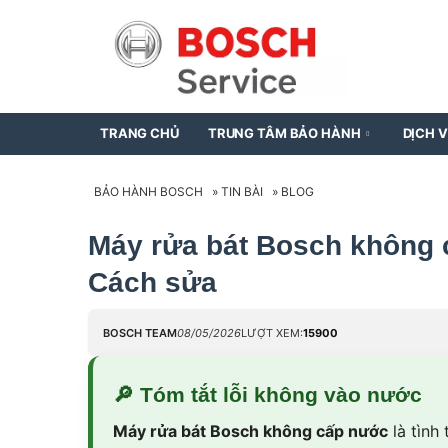
TRANG CHỦ
TRUNG TÂM BẢO HÀNH
DỊCH 
BẢO HÀNH BOSCH
»
TIN BÀI
»
BLOG
Máy rửa bát Bosch không 
Cách sửa
BOSCH TEAM
08/05/2026
LƯỢT XEM:
15900
🔎
Tóm tắt lỗi không vào nước
Máy rửa bát Bosch không cấp nước
là tình