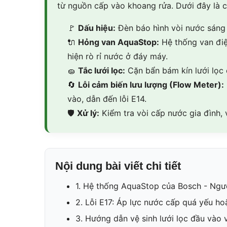
từ nguồn cấp vào khoang rửa. Dưới đây là 
🚩
Dấu hiệu:
Đèn báo hình vòi nước sáng đ
🔌
Hỏng van AquaStop:
Hệ thống van điệ
hiện rò rỉ nước ở đáy máy.
🧽
Tắc lưới lọc:
Cặn bẩn bám kín lưới lọc
🔄
Lỗi cảm biến lưu lượng (Flow Meter):
vào, dẫn đến lỗi E14.
🛡
Xử lý:
Kiểm tra vòi cấp nước gia đình, v
Nội dung bài viết chi tiết
1. Hệ thống AquaStop của Bosch - Ngư
2. Lỗi E17: Áp lực nước cấp quá yếu ho
3. Hướng dẫn vệ sinh lưới lọc đầu vào