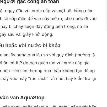
 Người gác cổng an toàn
ặt ngay đầu vòi nước cấp và một hệ thống cảm
ch sẽ cấp điện để van này mở ra, cho nước đi vào
này bị cháy cuộn dây đồng bên trong, nó sẽ
gay sau vài giây khởi động.
ếu hoặc vòi nước bị khóa
 gian lấy nước quá lâu so với quy định (thường là
nhân có thể do bạn quên mở vòi nước cấp gia
n nước trên sân thượng quá thấp không tạo đủ áp
hảy vào máy "róc rách" rất nhỏ, hãy kiểm tra lại
u vào van AquaStop
 cặn canxi hoặc cát mịn. Lâu ngày, các chất bẩn