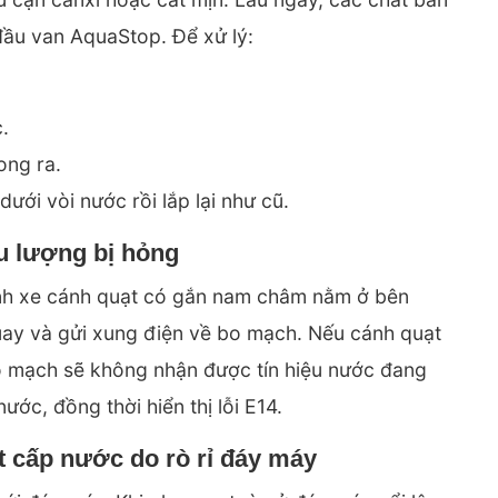
đầu van AquaStop. Để xử lý:
.
ong ra.
ưới vòi nước rồi lắp lại như cũ.
ưu lượng bị hỏng
ánh xe cánh quạt có gắn nam châm nằm ở bên
uay và gửi xung điện về bo mạch. Nếu cánh quạt
bo mạch sẽ không nhận được tín hiệu nước đang
ước, đồng thời hiển thị lỗi E14.
t cấp nước do rò rỉ đáy máy