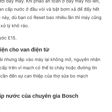
ưới đáy máy. Khi phao an toàn ở đáy máy nổi lên,
an cấp nước ở đầu vòi và bật bơm xả để đẩy hết
 này, dù bạn có Reset bao nhiêu lần thì máy cũng
 xử lý khô ráo.
nước E15
.
iện cho van điện từ
ài nhưng lắp vào máy lại không mở, nguyên nhân
cấp trên vỉ mạch có thể bị cháy hoặc đường tín
sâu cần đến sự can thiệp của thợ sửa bo mạch
cấp nước của chuyên gia Bosch
: