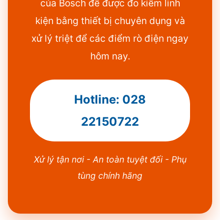
của Bosch để được đo kiểm linh
kiện bằng thiết bị chuyên dụng và
xử lý triệt để các điểm rò điện ngay
hôm nay.
Hotline: 028
22150722
Xử lý tận nơi - An toàn tuyệt đối - Phụ
tùng chính hãng