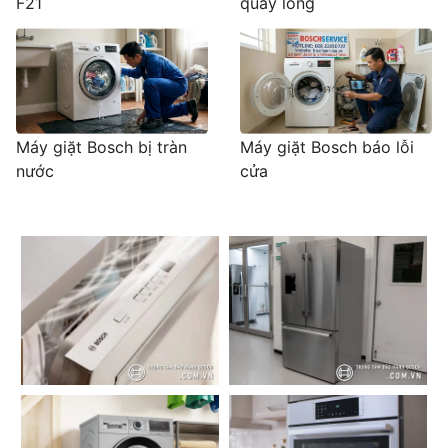
F21
quay lồng
Máy giặt Bosch bị tràn
Máy giặt Bosch báo lỗi
nước
cửa