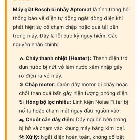
Máy giặt Bosch bị nhảy Aptomat
là tình trạng hệ
thống bảo vệ điện tự động ngắt dòng điện khi
phát hiện sự cố chạm chập hoặc quá tải bên
trong máy. Đây là lỗi cực kỳ nguy hiểm. Các
nguyên nhân chính:
🔥
Cháy thanh nhiệt (Heater):
Thanh điện trở
đun nước bị nứt vỏ làm nước xâm nhập gây
rò điện ra vỏ máy.
⚙
Chập motor:
Cuộn dây motor bị cháy hoặc
chổi than quá bẩn gây hiện tượng phóng điện.
🔌
Hỏng bộ lọc nhiễu:
Linh kiện Noise Filter bị
nổ tụ hoặc chạm mát ngay đầu nguồn vào.
🐀
Chuột cắn dây điện:
Dây nguồn bên trong
bị hở và chạm vào khung máy bằng kim loại.
🛠
Xử lý:
Ngắt điện hoàn toàn, không cố bật