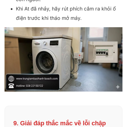
Khi At đã nhảy, hãy rút phích cắm ra khỏi ổ
điện trước khi tháo mở máy.
9. Giải đáp thắc mắc về lỗi chập