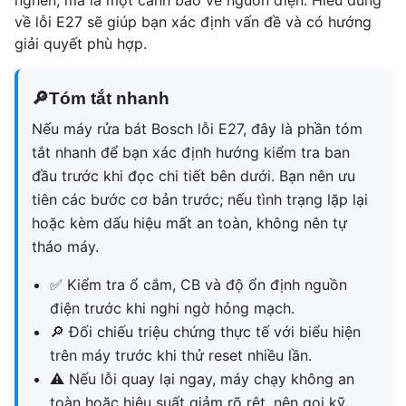
nghẽn, mà là một cảnh báo về nguồn điện. Hiểu đúng
về lỗi E27 sẽ giúp bạn xác định vấn đề và có hướng
giải quyết phù hợp.
🔎
Tóm tắt nhanh
Nếu máy rửa bát Bosch lỗi E27, đây là phần tóm
tắt nhanh để bạn xác định hướng kiểm tra ban
đầu trước khi đọc chi tiết bên dưới. Bạn nên ưu
tiên các bước cơ bản trước; nếu tình trạng lặp lại
hoặc kèm dấu hiệu mất an toàn, không nên tự
tháo máy.
✅
Kiểm tra ổ cắm, CB và độ ổn định nguồn
điện trước khi nghi ngờ hỏng mạch.
🔎
Đối chiếu triệu chứng thực tế với biểu hiện
trên máy trước khi thử reset nhiều lần.
⚠
Nếu lỗi quay lại ngay, máy chạy không an
toàn hoặc hiệu suất giảm rõ rệt, nên gọi kỹ