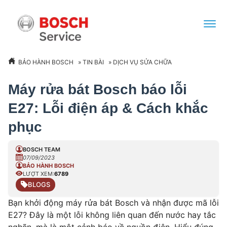
BẢO HÀNH BOSCH
»
TIN BÀI
»
DỊCH VỤ SỬA CHỮA
Máy rửa bát Bosch báo lỗi
E27: Lỗi điện áp & Cách khắc
phục
BOSCH TEAM
07/09/2023
BẢO HÀNH BOSCH
LƯỢT XEM:
6789
BLOGS
Bạn khởi động máy rửa bát Bosch và nhận được mã lỗi
E27? Đây là một lỗi không liên quan đến nước hay tắc