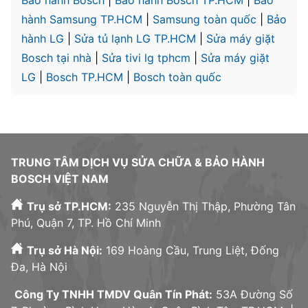
hành Samsung TP.HCM
|
Samsung toàn quốc
|
Bảo
hành LG
|
Sửa tủ lạnh LG TP.HCM
|
Sửa máy giặt
Bosch tại nhà
|
Sửa tivi lg tphcm
|
Sửa máy giặt
LG
|
Bosch TP.HCM
|
Bosch toàn quốc
TRUNG TÂM DỊCH VỤ SỬA CHỮA & BẢO HÀNH
BOSCH VIỆT NAM
Trụ sở TP.HCM:
235 Nguyễn Thị Thập, Phường Tân
Phú, Quận 7, TP. Hồ Chí Minh
Trụ sở Hà Nội:
169 Hoàng Cầu, Trung Liệt, Đống
Đa, Hà Nội
Công Ty TNHH TMDV Quân Tín Phát:
53A Đường Số