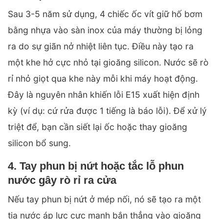
Sau 3-5 năm sử dụng, 4 chiếc ốc vít giữ hố bơm
bằng nhựa vào sàn inox của máy thường bị lỏng
ra do sự giãn nở nhiệt liên tục. Điều này tạo ra
một khe hở cực nhỏ tại gioăng silicon. Nước sẽ rò
rỉ nhỏ giọt qua khe này mỗi khi máy hoạt động.
Đây là nguyên nhân khiến lỗi E15 xuất hiện định
kỳ (ví dụ: cứ rửa được 1 tiếng là báo lỗi). Để xử lý
triệt để, bạn cần siết lại ốc hoặc thay gioăng
silicon bổ sung.
4. Tay phun bị nứt hoặc tắc lỗ phun
nước gây rò rỉ ra cửa
Nếu tay phun bị nứt ở mép nối, nó sẽ tạo ra một
tia nước áp lực cực mạnh bắn thẳng vào gioăng