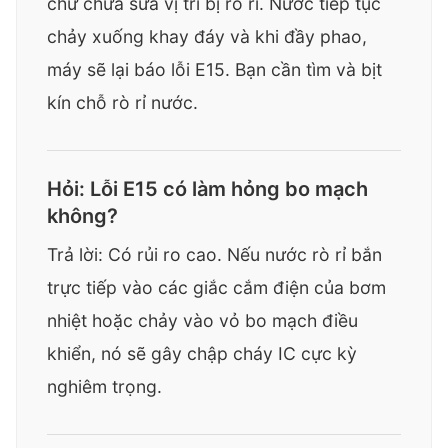
chứ chưa sửa vị trí bị rò rỉ. Nước tiếp tục
chảy xuống khay đáy và khi đầy phao,
máy sẽ lại báo lỗi E15. Bạn cần tìm và bịt
kín chỗ rò rỉ nước.
Hỏi: Lỗi E15 có làm hỏng bo mạch
không?
Trả lời: Có rủi ro cao. Nếu nước rò rỉ bắn
trực tiếp vào các giắc cắm điện của bơm
nhiệt hoặc chảy vào vỏ bo mạch điều
khiển, nó sẽ gây chập cháy IC cực kỳ
nghiêm trọng.