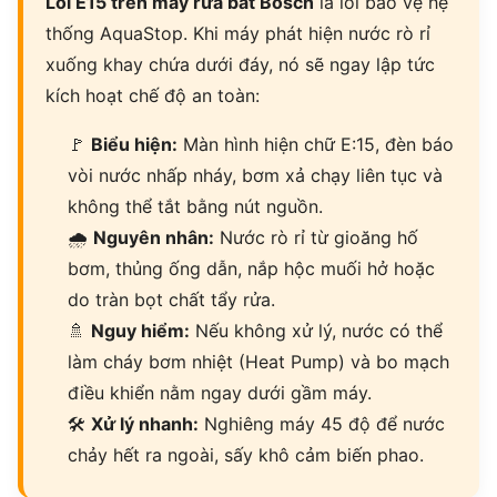
Lỗi E15 trên máy rửa bát Bosch
là lỗi bảo vệ hệ
thống AquaStop. Khi máy phát hiện nước rò rỉ
xuống khay chứa dưới đáy, nó sẽ ngay lập tức
kích hoạt chế độ an toàn:
🚩
Biểu hiện:
Màn hình hiện chữ E:15, đèn báo
vòi nước nhấp nháy, bơm xả chạy liên tục và
không thể tắt bằng nút nguồn.
🌧
Nguyên nhân:
Nước rò rỉ từ gioăng hố
bơm, thủng ống dẫn, nắp hộc muối hở hoặc
do tràn bọt chất tẩy rửa.
🚿
Nguy hiểm:
Nếu không xử lý, nước có thể
làm cháy bơm nhiệt (Heat Pump) và bo mạch
điều khiển nằm ngay dưới gầm máy.
🛠
Xử lý nhanh:
Nghiêng máy 45 độ để nước
chảy hết ra ngoài, sấy khô cảm biến phao.