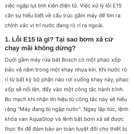
việc ngập lụt linh kiện điện tử. Việc xử lý lỗi E15
cần sự hiểu biết về cấu trúc gầm máy để tìm ra
chính xác vị trí nước đang rò rỉ ra ngoài.
1. Lỗi E15 là gì? Tại sao bơm xả cứ
chạy mãi không dừng?
Dưới gầm máy rửa bát Bosch có một phao xốp
bảo vệ nằm trong một khay nhựa kín. Khi nước rò
rỉ từ bất kỳ bộ phận nào rơi xuống khay này, phao
xốp sẽ nổi lên, đẩy vào một công tắc hành trình.
Bo mạch khi nhận tín hiệu từ công tắc này sẽ hiểu
rằng "Máy đang bị ngập nước". Ngay lập tức, lệnh
khóa
van AquaStop
và lệnh bật
bơm xả
sẽ được
thực thi để đảm bảo an toàn tuyệt đối cho thiết bị