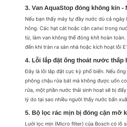
3. Van AquaStop đóng không kín - 
Nếu bạn thấy máy tự đầy nước dù cả ngày
hỏng. Các hạt cát hoặc cặn canxi trong nư
từ, làm van không thể đóng khít hoàn toàn.
đến khi tràn ra sàn nhà hoặc kích hoạt lỗi E
4. Lỗi lắp đặt ống thoát nước th
Đây là lỗi lắp đặt cực kỳ phổ biến. Nếu ống
phông chậu rửa bát mà không được uốn con
rửa, một phần nước thải sinh hoạt sẽ bị đ
lý do tại sao nhiều người thấy nước bẩn xu
5. Bộ lọc rác mịn bị đóng cặn mỡ k
Lưới lọc mịn (Micro filter) của Bosch có l