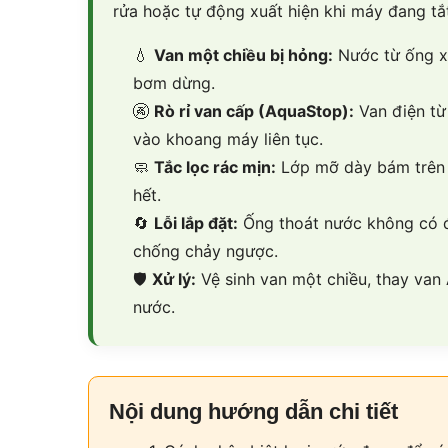
rửa hoặc tự động xuất hiện khi máy đang tắt
💧
Van một chiều bị hỏng:
Nước từ ống xả
bơm dừng.
🚱
Rò rỉ van cấp (AquaStop):
Van điện từ
vào khoang máy liên tục.
🧼
Tắc lọc rác mịn:
Lớp mỡ dày bám trên l
hết.
🔄
Lỗi lắp đặt:
Ống thoát nước không có đ
chống chảy ngược.
🛡
Xử lý:
Vệ sinh van một chiều, thay van
nước.
Nội dung hướng dẫn chi tiết