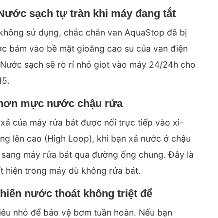
Nước sạch tự tràn khi máy đang tắt
 không sử dụng, chắc chắn
van AquaStop
đã bị
ớc bám vào bề mặt gioăng cao su của van điện
 Nước sạch sẽ rò rỉ nhỏ giọt vào máy 24/24h cho
15.
ấp hơn mực nước chậu rửa
 xả của máy rửa bát được nối trực tiếp vào xi-
g lên cao (High Loop), khi bạn xả nước ở chậu
ẩy sang máy rửa bát qua đường ống chung. Đây là
ất hiện trong máy dù không rửa bát.
hiến nước thoát không triệt để
ỗ siêu nhỏ để bảo vệ bơm tuần hoàn. Nếu bạn