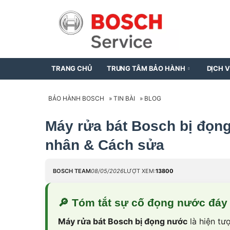
TRANG CHỦ
TRUNG TÂM BẢO HÀNH
DỊCH 
BẢO HÀNH BOSCH
»
TIN BÀI
»
BLOG
Máy rửa bát Bosch bị đọn
nhân & Cách sửa
BOSCH TEAM
08/05/2026
LƯỢT XEM:
13800
🔎
Tóm tắt sự cố đọng nước đáy
Máy rửa bát Bosch bị đọng nước
là hiện tư