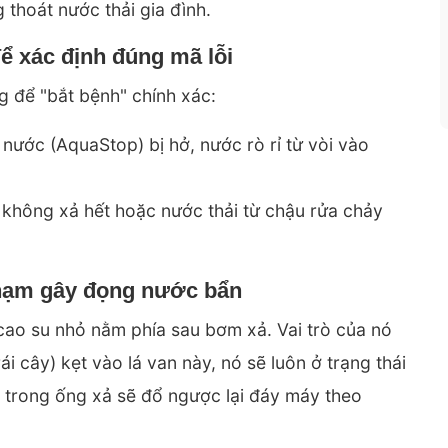
 thoát nước thải gia đình.
để xác định đúng mã lỗi
 để "bắt bệnh" chính xác:
ước (AquaStop) bị hở, nước rò rỉ từ vòi vào
không xả hết
hoặc nước thải từ chậu rửa chảy
 phạm gây đọng nước bẩn
 cao su nhỏ nằm phía sau bơm xả. Vai trò của nó
ái cây) kẹt vào lá van này, nó sẽ luôn ở trạng thái
 trong ống xả sẽ đổ ngược lại đáy máy theo