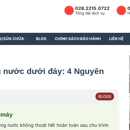
028.2215.0722
Tổng đài dịch vụ
H
VỤ SỬA CHỮA
BLOG
CHÍNH SÁCH BẢO HÀNH
LIÊN HỆ
g nước dưới đáy: 4 Nguyên
BLOGS
 máy
ợng nước không thoát hết hoàn toàn sau chu trình