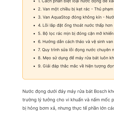
1. Cách phân biệt loại nước đọng để xá
2. Van một chiều bị kẹt rác - Thủ phạ
3. Van AquaStop đóng không kín - Nước
4. Lỗi lắp đặt ống thoát nước thấp hơ
5. Bộ lọc rác mịn bị đóng cặn mỡ khiến
6. Hướng dẫn cách tháo và vệ sinh van 
7. Quy trình sửa lỗi đọng nước chuyên 
8. Mẹo sử dụng để máy rửa bát luôn kh
9. Giải đáp thắc mắc về hiện tượng đọ
Nước đọng dưới đáy máy rửa bát Bosch khôn
trường lý tưởng cho vi khuẩn và nấm mốc p
bị hỏng bơm xả, nhưng thực tế phần lớn cá