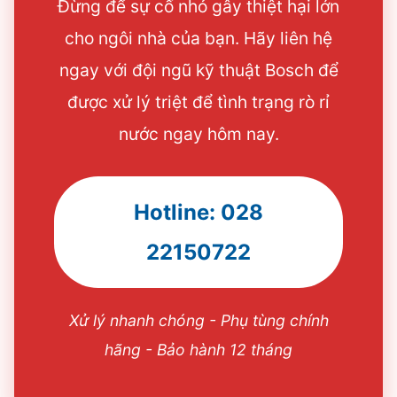
Đừng để sự cố nhỏ gây thiệt hại lớn
cho ngôi nhà của bạn. Hãy liên hệ
ngay với đội ngũ kỹ thuật Bosch để
được xử lý triệt để tình trạng rò rỉ
nước ngay hôm nay.
Hotline: 028
22150722
Xử lý nhanh chóng - Phụ tùng chính
hãng - Bảo hành 12 tháng