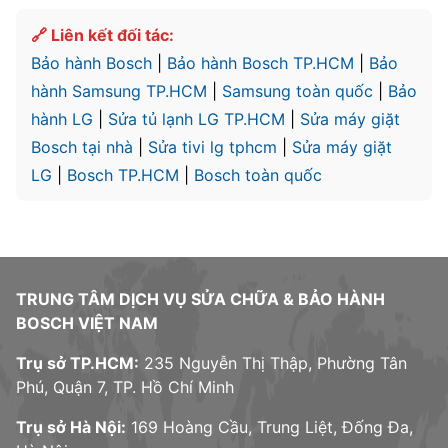
🔗 Liên kết đối tác:
Bảo hành Bosch
|
Bảo hành Bosch TP.HCM
|
Bảo
hành Samsung TP.HCM
|
Samsung toàn quốc
|
Bảo
hành LG
|
Sửa tủ lạnh LG TP.HCM
|
Sửa máy giặt
Bosch tại nhà
|
Sửa tivi lg tphcm
|
Sửa máy giặt
LG
|
Bosch TP.HCM
|
Bosch toàn quốc
TRUNG TÂM DỊCH VỤ SỬA CHỮA & BẢO HÀNH
BOSCH VIỆT NAM
Trụ sở TP.HCM:
235 Nguyễn Thị Thập, Phường Tân
Phú, Quận 7, TP. Hồ Chí Minh
Trụ sở Hà Nội:
169 Hoàng Cầu, Trung Liệt, Đống Đa,