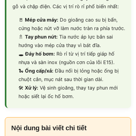
gỗ và chập điện. Các vị trí rò rỉ phổ biến nhất:
🚪
Mép cửa máy:
Do gioăng cao su bị bẩn,
cứng hoặc nứt vỡ làm nước tràn ra phía trước.
🚿
Tay phun nứt:
Tia nước áp lực bắn sai
hướng vào mép cửa thay vì bát đĩa.
🕳
Đáy hố bơm:
Rò rỉ từ vị trí tiếp giáp hố
nhựa và sàn inox (nguồn cơn của lỗi E15).
🐍
Ống cấp/xả:
Đầu nối bị lỏng hoặc ống bị
chuột cắn, mục nát sau thời gian dài.
🛠
Xử lý:
Vệ sinh gioăng, thay tay phun mới
hoặc siết lại ốc hố bơm.
Nội dung bài viết chi tiết